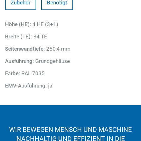
Zubehör
Benötigt
Höhe (HE):
4 HE (3+1)
Breite (TE):
84 TE
Seitenwandtiefe:
250,4 mm
Ausführung:
Grundgehäuse
Farbe:
RAL 7035
EMV-Ausführung:
ja
WIR BEWEGEN MENSCH UND MASCHINE
NACHHALTIG UND EFFIZIENT IN DIE