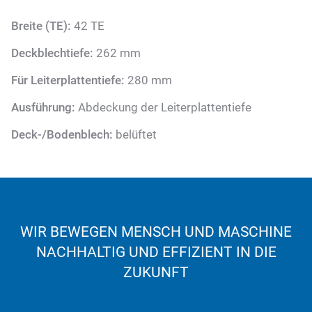
Breite (TE):
42 TE
Deckblechtiefe:
262 mm
Für Leiterplattentiefe:
280 mm
Ausführung:
Abdeckung der Leiterplattentiefe
Deck-/Bodenblech:
belüftet
WIR BEWEGEN MENSCH UND MASCHINE
NACHHALTIG UND EFFIZIENT IN DIE
ZUKUNFT