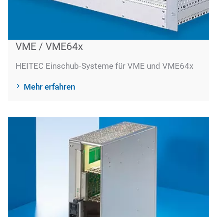
VME / VME64x
HEITEC Einschub-Systeme für VME und VME64x
Mehr erfahren