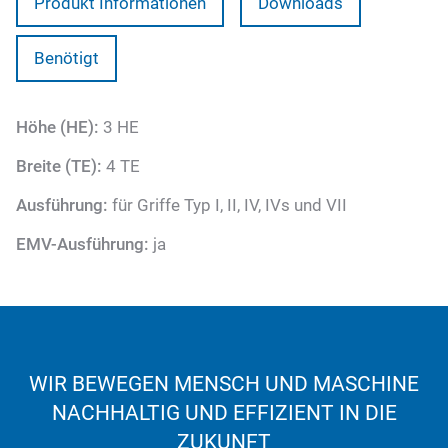
Produkt Informationen
Downloads
Benötigt
Höhe (HE):
3 HE
Breite (TE):
4 TE
Ausführung:
für Griffe Typ I, II, IV, IVs und VII
EMV-Ausführung:
ja
WIR BEWEGEN MENSCH UND MASCHINE
NACHHALTIG UND EFFIZIENT IN DIE
ZUKUNFT