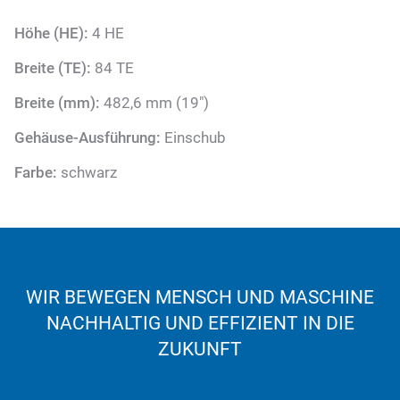
Höhe (HE):
4 HE
Breite (TE):
84 TE
Breite (mm):
482,6 mm (19")
Gehäuse-Ausführung:
Einschub
Farbe:
schwarz
WIR BEWEGEN MENSCH UND MASCHINE
NACHHALTIG UND EFFIZIENT IN DIE
ZUKUNFT