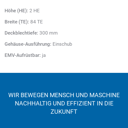
Höhe (HE):
2 HE
Breite (TE):
84 TE
Deckblechtiefe:
300 mm
Gehäuse-Ausführung:
Einschub
EMV-Aufrüstbar:
ja
WIR BEWEGEN MENSCH UND MASCHINE
NACHHALTIG UND EFFIZIENT IN DIE
ZUKUNFT