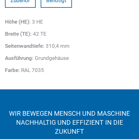
Zubehör
Benötigt
Höhe (HE):
3 HE
Breite (TE):
42 TE
Seitenwandtiefe:
310,4 mm
Ausführung:
Grundgehäuse
Farbe:
RAL 7035
WIR BEWEGEN MENSCH UND MASCHINE
NACHHALTIG UND EFFIZIENT IN DIE
ZUKUNFT